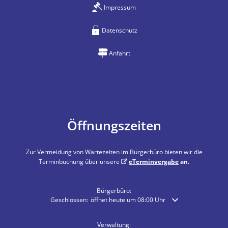
Impressum
Datenschutz
Anfahrt
Öffnungszeiten
Zur Vermeidung von Wartezeiten im Bürgerbüro bieten wir die
Terminbuchung über unsere
eTerminvergabe
an.
Bürgerbüro:
Klicken, um weitere Öffnungs- oder Schließzeiten auszublende
Geschlossen:
öffnet heute um 08:00 Uhr
Verwaltung: