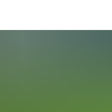
Bürgerservice
Rathaus & Politik
Verb
Formulare
Gliederung der Verwaltung
VG Wac
Grundsteuerreform
Karriere
Ellerst
Leistungen – Was erledige ich wo
Ratsinformationssystem
Friedel
Mitarbeiterverzeichnis A-Z
Satzungen | Rechtsverordnungen
Gönnh
Mobilität
Strukturdaten und Steuersätze
Bürgerbus
Wache
Ruftaxi
Schiedsamt
Haushaltspläne
ÖPNV
Amtsblatt
Wahlen
Mobility on Demand
Neubürgerbroschüre
Wirtschaft und Gewerbe